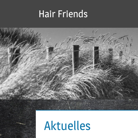
Zum
Hair Friends
Inhalt
Lebe
springen
Deinen
Stil…
Aktuelles